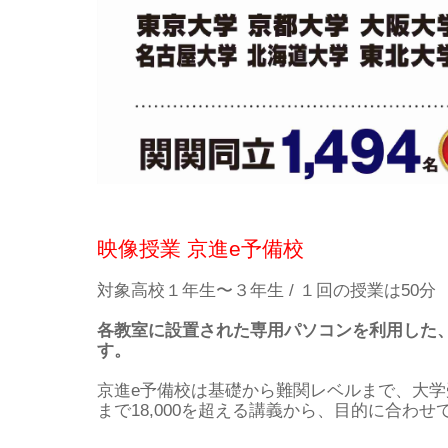
映像授業 京進e予備校
対象
高校１年生〜３年生 / １回の授業は50分
各教室に設置された専用パソコンを利用した
す。
京進e予備校は基礎から難関レベルまで、大
まで18,000を超える講義から、目的に合わ