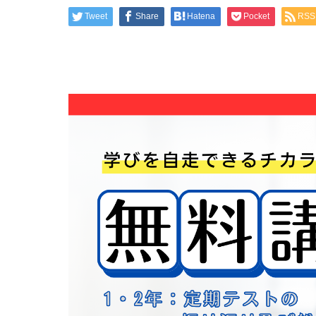
Tweet
Share
Hatena
Pocket
RSS