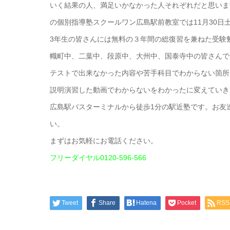
いく結果の人、満足いかなかった人それぞれだと思いま
の個別指導塾スクールワン広島駅前教室では11月30日
3年生の皆さんには無料の３年間の総復習を兼ねた受験
幟町中、二葉中、段原中、大州中、国泰寺中の皆さんで
テストで出来なかった内容や苦手科目でわからない箇所
説明演習した動画でわからないをわかったに変えていき
広島駅バスターミナルから徒歩1分の駅近塾です。お友
い。
まずはお気軽にお電話ください。
フリーダイヤル0120-596-566
Tweet
Share
Hatena
Pocket
RSS