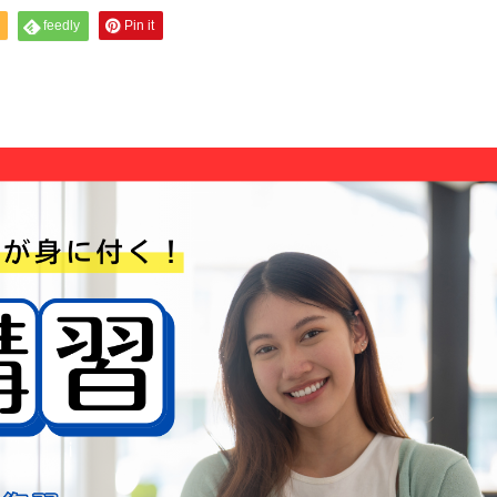
feedly
Pin it