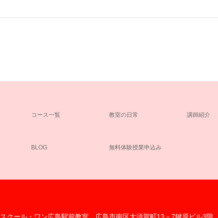
コース一覧
教室の日常
講師紹介
BLOG
無料体験授業申込み
スクール・ワン広島駅前教室
広島市南区大須賀町13－7鍵原ビル3階